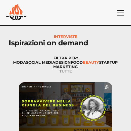
INTERVISTE
Ispirazioni on demand
FILTRA PER:
MODA
SOCIAL MEDIA
DESIGN
FOOD
BEAUTY
STARTUP
MARKETING
TUTTE