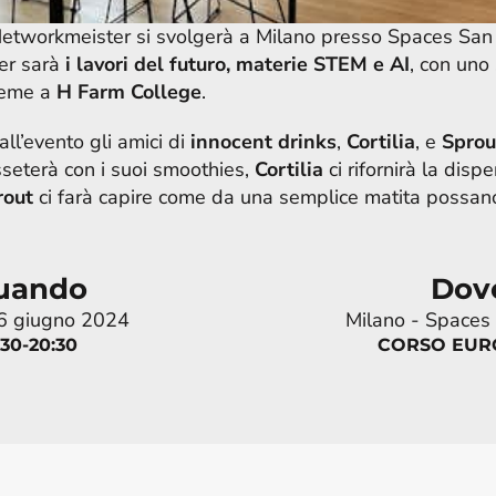
etworkmeister si svolgerà a Milano presso Spaces San Ba
r sarà 
i lavori del futuro, materie STEM e AI
, con uno 
eme a 
H Farm College
.
l’evento gli amici di
innocent drinks
, 
Cortilia
, e 
Sprou
isseterà con i suoi smoothies, 
Cortilia
ci rifornirà la disp
rout
ci farà capire come da una semplice matita possano
uando
Dov
 6 giugno 2024
Milano - Spaces
:30-20:30
CORSO EURO