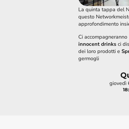
La quinta tappa del N
questo Networkmeiste
approfondimento insi
Ci accompagneranno al
innocent drinks
 ci d
dei loro prodotti e 
Sp
germogli
Q
giovedì
18