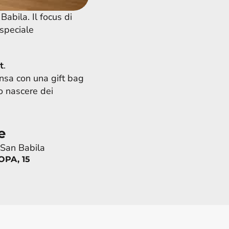
bila. Il focus di 
speciale 
t
.
ensa con una gift bag 
 nascere dei 
e
 San Babila
PA, 15