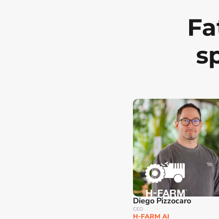
Fat
s
Diego Pizzocaro
CEO
H-FARM AI