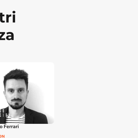
ri 
za
 Ferrari
ON