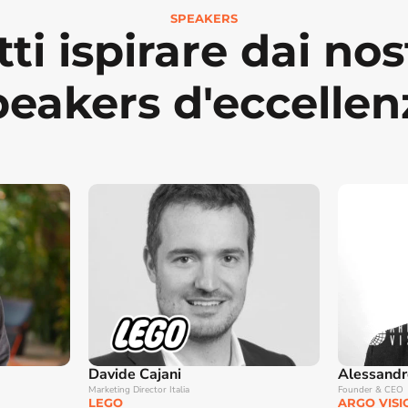
SPEAKERS
ti ispirare dai nost
peakers d'eccellen
Davide Cajani
Alessandro
Marketing Director Italia
Founder & CEO
LEGO
ARGO VISI