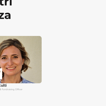
ri 
za
ulti
& Fundraising Officer