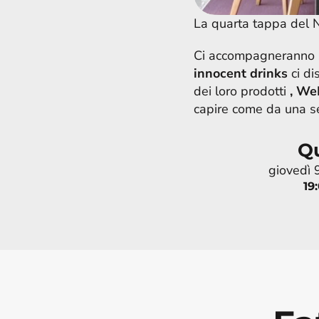
La quarta tappa del 
Ci accompagneranno al
innocent drinks
 ci d
dei loro prodotti 
, 
We
capire come da una s
Q
giovedì
19