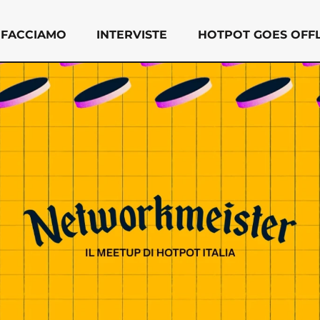
 FACCIAMO
INTERVISTE
HOTPOT GOES OFFL
 facciamo
Interviste
Hotpot Goes Offlin