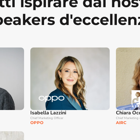
ti ispirare dai nost
peakers d'eccellen
Isabella Lazzini
Chiara Occ
Chief Marketing Officer
Chief Marketing 
OPPO
AIRC