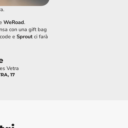
a.
e 
WeRoad
.
ensa con una gift bag 
ocode e 
Sprout
ci farà 
e
es Vetra
RA, 17