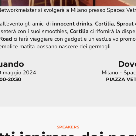
Networkmeister si svolgerà a Milano presso Spaces Vetr
l’evento gli amici di
innocent drinks
, 
Cortilia
, 
Sprout
isseterà con i suoi smoothies, 
Cortilia
ci rifornirà la disp
Road
 ci farà viaggiare con gadget e un esclusivo prom
emplice matita possano nascere dei germogli
uando
Dov
 9 maggio 2024
Milano - Spac
:00-20:30
PIAZZA VET
SPEAKERS